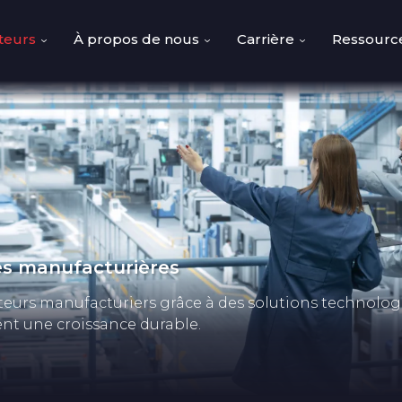
teurs
À propos de nous
Carrière
Ressourc
ies manufacturières
teurs manufacturiers grâce à des solutions technolog
ent une croissance durable.