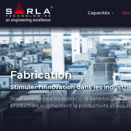
Capacités
Sec
Fabrication
Stimuler l'innovation dans les industr
Nous améliorons les opérations dans tous les sec
production, augmentent la productivité et assur