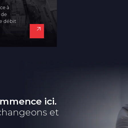
ce à
 de
e débit
ommence ici.
échangeons et